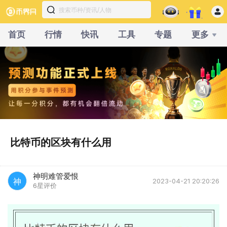
首页
行情
快讯
工具
专题
更多
比特币的区块有什么用
神明难管爱恨
神
2023-04-21 20:20:26
6星评价