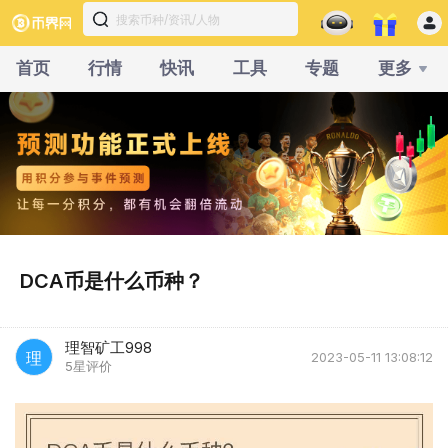
首页
行情
快讯
工具
专题
更多
DCA币是什么币种？
理智矿工998
理
2023-05-11 13:08:12
5星评价