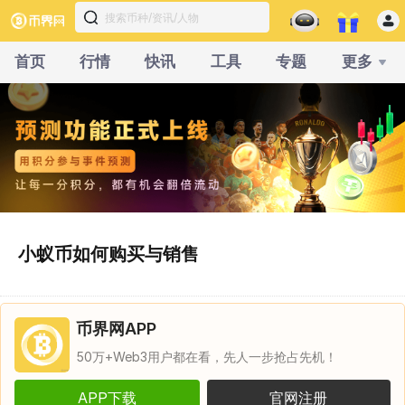
首页
行情
快讯
工具
专题
更多
小蚁币如何购买与销售
币界网APP
50万+Web3用户都在看，先人一步抢占先机！
APP下载
官网注册