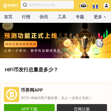
首页
行情
快讯
工具
专题
更多
HIFI币发行总量是多少？
币界网APP
50万+Web3用户都在看，先人一步抢占先机！
APP下载
官网注册