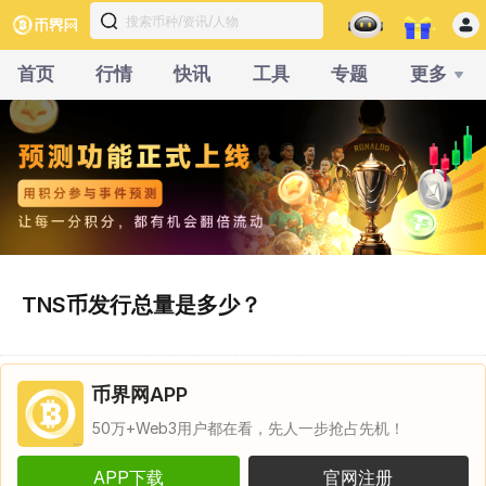
首页
行情
快讯
工具
专题
更多
TNS币发行总量是多少？
币界网APP
50万+Web3用户都在看，先人一步抢占先机！
APP下载
官网注册