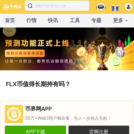
首页
行情
快讯
工具
专题
更多
FLX币值得长期持有吗？
币界网APP
50万+Web3用户都在看，先人一步抢占先机！
APP下载
官网注册