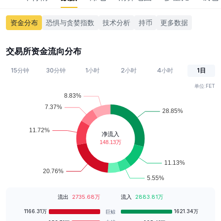
卖出点一: 价格0.11488
资金分布
恐惧与贪婪指数
技术分析
持币
更多数据
卖出点二: 价格0.1124
交易所资金流向分布
做空止损点: 价格0.11488
15分钟
30分钟
1小时
2小时
4小时
1日
最近的支撑位: 价格0.1008
单位:
FET
最近的阻力位: 价格0.1124
最近的最高点: 0.11488
2026-08-10 19:13:28
0.10
DOGE/USDT
≈$0.10289
-1.78%
最近4小时K线显示价格相比2026-05-19 12:00:00大幅下
跌，穿破2026-05-18 08:00:00的低点，比2026-05-19
流出
2735.68万
流入
2883.81万
04:00:00有所下降，小阴柱，最后一根K线为阴线,收盘价
小于开盘价，
1166.31万
1621.34万
巨鲸