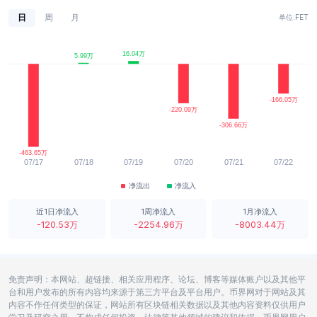
卖出点二: 价格0.1124
日
周
月
单位:
FET
做空止损点: 价格0.11488
最近的支撑位: 价格0.1008
最近的阻力位: 价格0.1124
最近的最高点: 0.11488
2026-08-10 19:13:28
净流出
净流入
0.10
DOGE/USDT
≈$0.10289
-1.78%
近1日净流入
1周净流入
1月净流入
-120.53万
-2254.96万
-8003.44万
最近4小时K线显示价格相比2026-05-19 12:00:00大幅下
跌，穿破2026-05-18 08:00:00的低点，比2026-05-19
04:00:00有所下降，小阴柱，最后一根K线为阴线,收盘价
小于开盘价，
免责声明：本网站、超链接、相关应用程序、论坛、博客等媒体账户以及其他平
台和用户发布的所有内容均来源于第三方平台及平台用户。币界网对于网站及其
最近K线显示交易量:最近交易量有所减少,交易量比前几小时
内容不作任何类型的保证，网站所有区块链相关数据以及其他内容资料仅供用户
减少,价格和交易量同时下降：市场冷清，交易不活跃