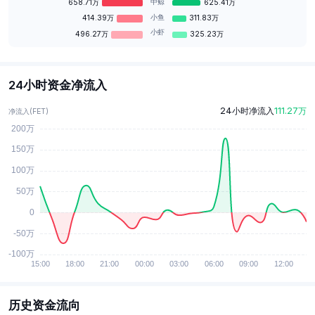
中鲸
658.71万
625.41万
当前价格和交易量的变化:最近交易量有所减少,交易量比前
小鱼
414.39万
311.83万
几小时减少,价格和交易量同时下降：市场冷清，交易不活跃
小虾
496.27万
325.23万
当前分析出的MACD等技术指标如下:
基于MACD分析当前市场趋势:多头市场，MACD柱状图:没
有明显信号。
24小时资金净流入
KDJ指标:KDJ死叉，根据KDJ判断:中性KDJ值为:26
MACD值大于信号线值,短期动量增强，上升趋势,形成一个
24小时净流入
111.27万
净流入(
FET
)
金叉
RSI的值小于30,可能会反弹，跌势，
根据最近的技术指标分析出:
买入点一: 价格0.103
买入点二: 价格0.1008
做多止损点: 价格0.103
卖出点一: 价格0.11488
历史资金流向