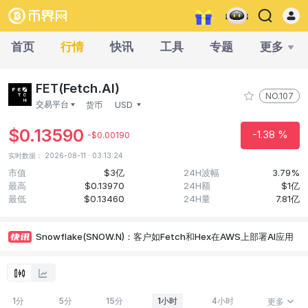
首页
行情
快讯
工具
专题
更多
(Fetch.AI)
FET
NO.107
交易平台
货币
USD
$0.13590
-1.38 %
-$0.00190
实时数据： 2026-08-11 · 03:13:24
市值
$3亿
24H波幅
3.79%
最高
$0.13970
24H额
$1亿
最低
$0.13460
24H量
7.81亿
人工智能超级智能联盟 (FET) 股价受人工智能发展势头提振上涨 66%，但市场情绪显示谨慎情绪
OKX将上线FETUSD、MONUSD本位X-合约
Snowflake(SNOW.N)：客户如Fetch和Hex在AWS上部署AI应用
Fetch.ai：在BNB链推出AI代理代币平台
以太坊现货ETF昨日总净流出1863.19万美元，富达FETH净流出3243.11万美元居首
FET整合去中心化人工智能生态系统，量子风险促使加密货币安全亟需升级
FET价格即将突破？巨鲸买入和OBV闪现看涨信号
一巨鲸从币安买入914万枚FET和46.23万枚UNI
1分
5分
15分
1小时
4小时
更多
巨鲸从币安购入914万美元FET和46.23万美元UNI