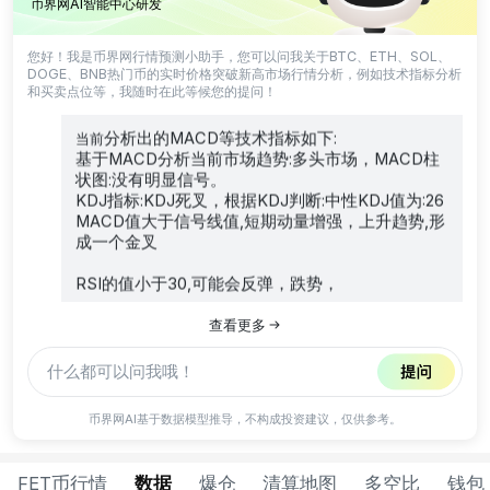
04:00:00有所下降，小阴柱，最后一根K线为阴线,收盘价
币界网AI智能中心研发
小于开盘价，
您好！我是币界网行情预测小助手，您可以问我关于BTC、ETH、SOL、
最近K线显示交易量:最近交易量有所减少,交易量比前几小时
DOGE、BNB热门币的实时价格突破新高市场行情分析，例如技术指标分析
减少,价格和交易量同时下降：市场冷清，交易不活跃
和买卖点位等，我随时在此等候您的提问！
分析出的MACD等技术指标如下:
当前
基于MACD分析当前市场趋势:多头市场，MACD柱
状图:没有明显信号。
KDJ指标:KDJ死叉，根据KDJ判断:中性KDJ值为:26
MACD值大于信号线值,短期动量增强，上升趋势,形
成一个金叉
RSI的值小于30,可能会反弹，跌势，
查看更多
根据最近的技术指标分析出:
买入点一: 价格0.103
币界网AI基于数据模型推导，不构成投资建议，仅供参考。
买入点二: 价格0.1008
做多止损点: 价格0.103
FET币行情
数据
爆仓
清算地图
多空比
钱包