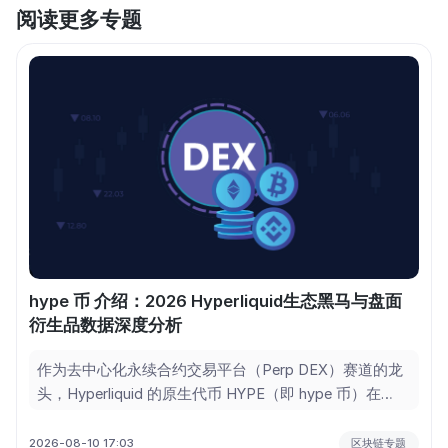
阅读更多专题
hype 币 介绍：2026 Hyperliquid生态黑马与盘面
衍生品数据深度分析
作为去中心化永续合约交易平台（Perp DEX）赛道的龙
头，Hyperliquid 的原生代币 HYPE（即 hype 币）在
2026 年表现出了极强的资本吸引力。截至 2026 年 8
月，hype 币二级市场价格报 54.755 美元，总市值达到
2026-08-10 17:03
区块链专题