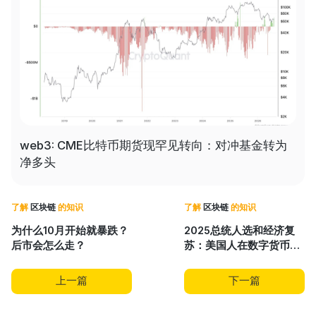
web3: CME比特币期货现罕见转向：对冲基金转为
we
净多头
焦
了解
区块链
的知识
了解
区块链
的知识
为什么10月开始就暴跌？
2025总统人选和经济复
后市会怎么走？
苏：美国人在数字货币上
梭哈
上一篇
下一篇