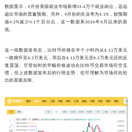
数据显示，
月份美国就业市场新增
万个就业岗位，远远
9
25.4
超出市场的普遍预期。另外，
月份的失业率为
，较预期
9
4.1%
值
减少
个百分点，这一数据系
年
月以来的新
4.2%
0.1
2024
6
低。
这一组数据发布后，
比特币
价格在半个小时内从
万美元
6.13
一路蹿升至
万美元，而后在
万美元至
万美元区间反
6.2
6.13
6.2
复震荡。尽管短时的窄幅价格波动在比特币交易市场司空见
惯，但上述数据发布后的行情走势，也可理解为市场对此给
出的直接反映。