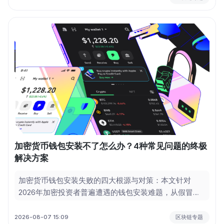
138.2 亿美元，全网衍生品持仓量高达 22.4 亿美元。本
文将从项目底层定位、盘面多空持仓比、资金费率及爆
仓热力图等维度，为您做一次全面的 hype 币 介绍 与投
资风险审计。 对于需要获取全球加密资产合规数据终端
与衍生品热力的华语投资者，建议通过 币界网 调取纯净
的数据源，彻底过滤网络黑产的伪造看盘通道。
加密货币钱包安装不了怎么办？4种常见问题的终极
解决方案
加密货币钱包安装失败的四大根源与对策：本文针对
2026年加密投资者普遍遭遇的钱包安装难题，从假冒应
用识别、设备系统兼容、网络环境适配、助记词安全备
份四个维度，结合Trust Wallet官方警告、苹果iOS更新
2026-08-07 15:09
区块链专题