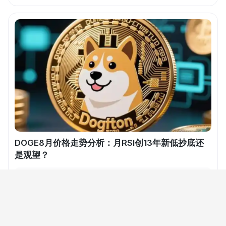
限制等最新案例，提供了一套可立即执行的排查方案，
旨在帮助用户绕过下载陷阱，安全迈入Web3世界。
DOGE8月价格走势分析：月RSI创13年新低抄底还
是观望？
8月DOGE月RSI触及13年最低，价格跌至0.07美元附
近。本文分析了极端超卖信号的历史参考意义，指出现
货持续流出与衍生品多头拥挤的矛盾格局，并分别从短
线与长线视角给出分层操作建议。核心结论：历史级超
2026-08-05 11:01
区块链专题