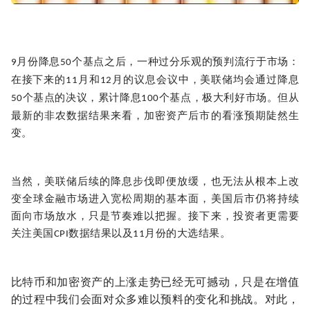
月份降息
个基点之后，一种过分乐观的预判流行于市场：
9
50
在接下来的
月和
月的议息会议中，美联储均会通过降息
11
12
个基点的决议，累计降息
个基点，极大利好市场。但从
50
100
最新的非农数据结果来看，加密资产后市的看涨预期陡然生
变。
当然，美联储后续的降息步伐即便放缓，也无法从根本上改
变全球金融市场进入宽松周期的基本面，美国后市仍将持续
面向市场放水，只是节奏难以把握。接下来，投资者更需要
关注美国
数据结果以及
月份的大选结果。
CPI
11
比特币和加密资产的上涨走势已经无可撼动，只是在增值
的过程中我们会面对众多难以预料的变化和挑战。对此，